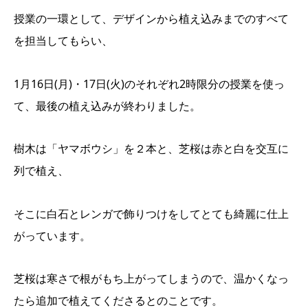
授業の一環として、デザインから植え込みまでのすべて
を担当してもらい、
1月
16
日
(
月
)
・
17
日
(
火
)
のそれぞれ
2
時限分の授業を使っ
て、最後の植え込みが終わりました。
樹木は「ヤマボウシ」を２本と、芝桜は赤と白を交互に
列で植え、
そこに白石とレンガで飾りつけをしてとても綺麗に仕上
がっています。
芝桜は寒さで根がもち上がってしまうので、温かくなっ
たら追加で植えてくださるとのことです。